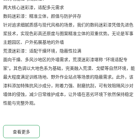
两大核心迷彩漆，适配多元需求
数码迷彩漆：精准立体，颜值与防护并存
针对追求细腻质感与现代风格的场景，我们的数码迷彩漆凭借先进色
浆技术，实现色彩高还原度与图案精准立体的双重优势。无论是军事
主题园区、户外拓展基地的外墙
荒漠迷彩漆：适配干燥环境，隐蔽性拉满
面向干燥、多风沙地区的外墙需求，荒漠迷彩漆堪称 “环境适配专
家”。其色调以大地色系为基础，完美融入荒漠、戈壁等自然环境，能
最大程度满足训练场地、野外作业站点等场景的隐蔽需求。此外，该
漆料添加特殊抗风沙成分，附着力强、耐磨抗刮，可有效阻隔风沙对
墙体的侵蚀，减少日常维护成本，让外墙在恶劣环境下依然保持稳定
性能与完整外观。
查看更多