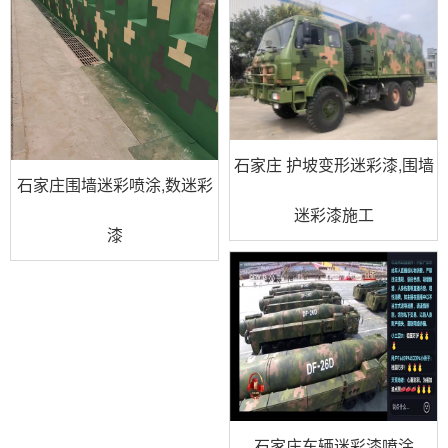
石家庄 护坡变形迷彩漆,围墙
石家庄围墙迷彩喷涂,数迷彩
迷彩漆施工
漆
石家庄车辆迷彩漆喷涂