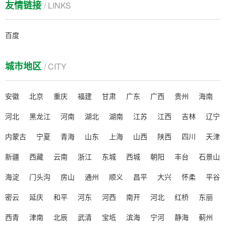
友情链接
/ LINKS
百度
城市地区
/ CITY
安徽
北京
重庆
福建
甘肃
广东
广西
贵州
海南
河北
黑龙江
河南
湖北
湖南
江苏
江西
吉林
辽宁
内蒙古
宁夏
青海
山东
上海
山西
陕西
四川
天津
新疆
西藏
云南
浙江
东城
西城
朝阳
丰台
石景山
海淀
门头沟
房山
通州
顺义
昌平
大兴
怀柔
平谷
密云
延庆
和平
河东
河西
南开
河北
红桥
东丽
西青
津南
北辰
武清
宝坻
滨海
宁河
静海
蓟州