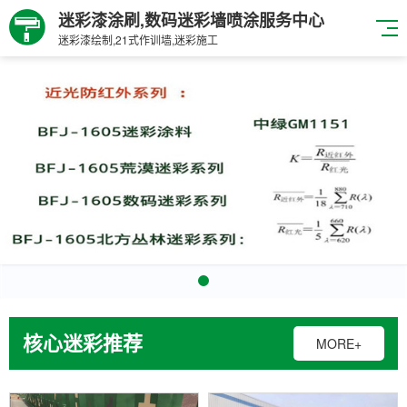
迷彩漆涂刷,数码迷彩墙喷涂服务中心
迷彩漆绘制,21式作训墙,迷彩施工
核心迷彩推荐
MORE+